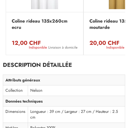
Coline rideau 135x260cm
Coline rideau 1
ecru
moutarde
12,00 CHF
20,00 CHF
Indisponible
Livraison à domicile
Indisponible
L
DESCRIPTION DÉTAILLÉE
Attributs généraux
Collection
Nelson
Données techniques
Dimensions
Longueur : 39 cm / Largeur : 27 cm / Hauteur : 2.5
cm
Matière
Polyester 100%