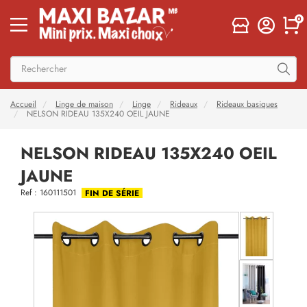
0
Accueil
Linge de maison
Linge
Rideaux
Rideaux basiques
NELSON RIDEAU 135X240 OEIL JAUNE
NELSON RIDEAU 135X240 OEIL
JAUNE
Ref : 160111501
FIN DE SÉRIE