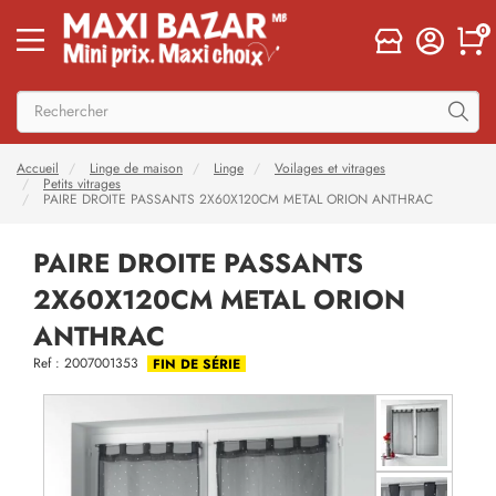
0
Accueil
Linge de maison
Linge
Voilages et vitrages
Petits vitrages
PAIRE DROITE PASSANTS 2X60X120CM METAL ORION ANTHRAC
PAIRE DROITE PASSANTS
2X60X120CM METAL ORION
ANTHRAC
Ref : 2007001353
FIN DE SÉRIE