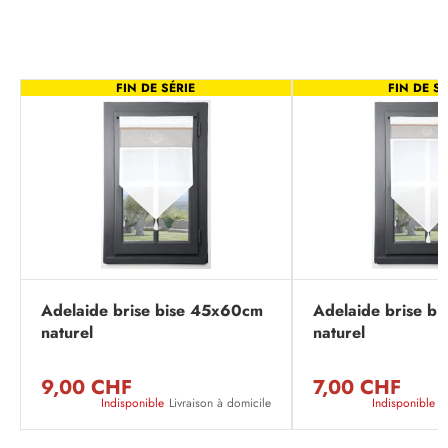
FIN DE SÉRIE
FIN DE SÉ
Adelaide brise bise 45x60cm
Adelaide brise b
naturel
naturel
9,00 CHF
7,00 CHF
Indisponible
Livraison à domicile
Indisponible
L