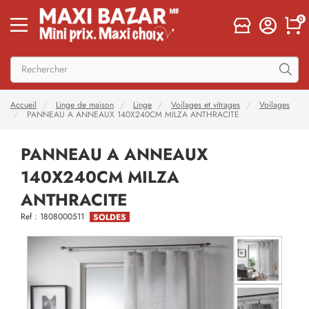
0
Accueil
Linge de maison
Linge
Voilages et vitrages
Voilages
PANNEAU A ANNEAUX 140X240CM MILZA ANTHRACITE
PANNEAU A ANNEAUX
140X240CM MILZA
ANTHRACITE
Ref : 1808000511
SOLDES