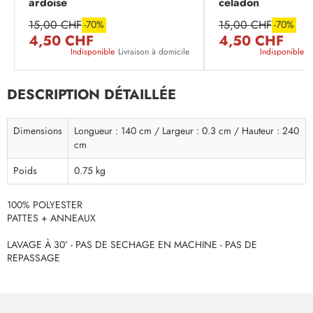
ardoise
celadon
15,00 CHF
15,00 CHF
-70%
-70%
4,50 CHF
4,50 CHF
Indisponible
Livraison à domicile
Indisponible
L
DESCRIPTION DÉTAILLÉE
Dimensions
Longueur : 140 cm / Largeur : 0.3 cm / Hauteur : 240
cm
Poids
0.75 kg
100% POLYESTER
PATTES + ANNEAUX
LAVAGE À 30° - PAS DE SECHAGE EN MACHINE - PAS DE
REPASSAGE