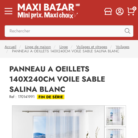
0
Accueil
Linge de maison
Linge
Voilages et vitrages
Voilages
PANNEAU A OEILLETS 140X240CM VOILE SABLE SALINA BLANC
PANNEAU A OEILLETS
140X240CM VOILE SABLE
SALINA BLANC
Ref : 170141991
FIN DE SÉRIE