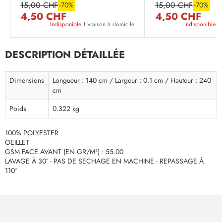
15,00 CHF
15,00 CHF
-70%
-70%
4,50 CHF
4,50 CHF
Indisponible
Livraison à domicile
Indisponible
L
DESCRIPTION DÉTAILLÉE
Dimensions
Longueur : 140 cm / Largeur : 0.1 cm / Hauteur : 240
cm
Poids
0.322 kg
100% POLYESTER
OEILLET
GSM FACE AVANT (EN GR/M²) : 55.00
LAVAGE À 30° - PAS DE SECHAGE EN MACHINE - REPASSAGE À
110°