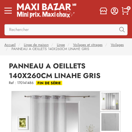
0
Accueil
Linge de maison
Linge
Voilages et vitrages
Voilages
PANNEAU A OEILLETS 140X260CM LINAHE GRIS
PANNEAU A OEILLETS
140X260CM LINAHE GRIS
Ref : 170141486
FIN DE SÉRIE