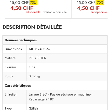
15,00 CHF
15,00 CHF
-70%
-70%
4,50 CHF
4,50 CHF
Indisponible
Livraison à domicile
Indisponible
L
DESCRIPTION DÉTAILLÉE
Données techniques
Dimensions
140 x 240 CM
Matière
POLYESTER
Couleur
Gris
Poids
0.32 kg
Caractéristiques
Entretien
Lavage à 30° - Pas de séchage en machine -
Repassage à 110°
Type
Œillets