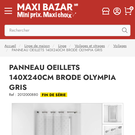
0
Accueil
Linge de maison
Linge
Voilages et vitrages
Voilages
PANNEAU OEILLETS 140X240CM BRODE OLYMPIA GRIS
PANNEAU OEILLETS
140X240CM BRODE OLYMPIA
GRIS
Ref : 2012000880
FIN DE SÉRIE