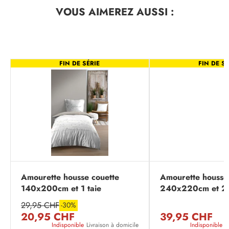
VOUS AIMEREZ
AUSSI :
FIN DE SÉRIE
FIN DE SÉ
Amourette housse couette
Amourette housse
140x200cm et 1 taie
240x220cm et 2 
63x63cm
63x63cm
29,95 CHF
-30%
20,95 CHF
39,95 CHF
Indisponible
Livraison à domicile
Indisponible
L