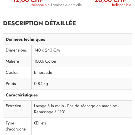
12,00 CHF
20,00 CHF
Indisponible
Livraison à domicile
Indisponible
L
DESCRIPTION DÉTAILLÉE
Données techniques
Dimensions
140 x 240 CM
Matière
100% Coton
Couleur
Emeraude
Poids
0.84 kg
Caractéristiques
Entretien
Lavage à la main - Pas de séchage en machine -
Repassage à 110°
Type
Œillets
d'accroche