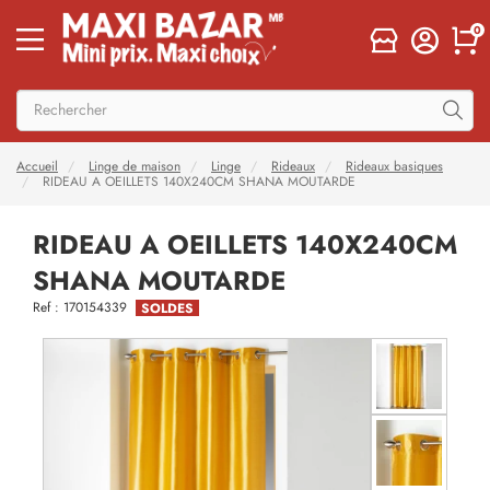
0
Accueil
Linge de maison
Linge
Rideaux
Rideaux basiques
RIDEAU A OEILLETS 140X240CM SHANA MOUTARDE
RIDEAU A OEILLETS 140X240CM
SHANA MOUTARDE
Ref : 170154339
SOLDES