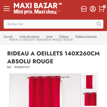
0
Accueil
Linge de maison
Linge
Rideaux
Rideaux basiques
RIDEAU A OEILLETS 140X260CM ABSOLU ROUGE
RIDEAU A OEILLETS 140X260CM
ABSOLU ROUGE
Ref : 1804007337