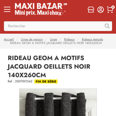
0
Accueil
Linge de maison
Linge
Rideaux
Rideaux texturés
RIDEAU GEOM A MOTIFS JACQUARD OEILLETS NOIR 140X260CM
RIDEAU GEOM A MOTIFS
JACQUARD OEILLETS NOIR
140X260CM
Ref : 2007001542
FIN DE SÉRIE