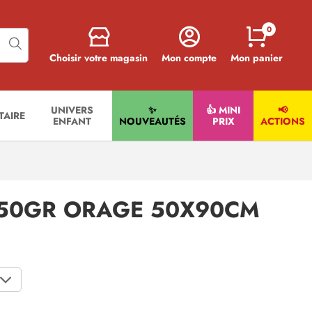
0
Choisir votre magasin
Mon compte
Mon panier
UNIVERS
✨
👍 MINI
📢
ITAIRE
ENFANT
NOUVEAUTÉS
PRIX
ACTIONS
450GR ORAGE 50X90CM