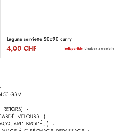
Lagune serviette 50x90 curry
4,00 CHF
Indisponible
Livraison à domicile
 :
 450 GSM
 RETORS) : -
 CARDÉ. VELOURS…) : -
 JACQUARD. BRODÉ…) : -
AVAGE À X°. SÉCHAGE. REPASSAGE) : -