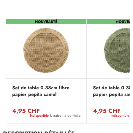
NOUVEAUTÉ
NOUVEA
Set de table 0 38cm fibre
Set de table 0 38
papier pepita camel
papier pepita sau
4,95 CHF
4,95 CHF
Indisponible
Livraison à domicile
Indisponible
L