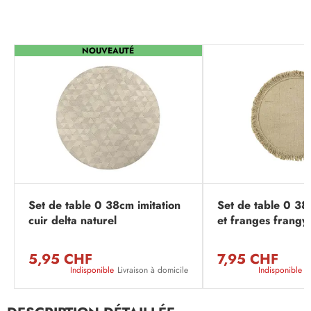
NOUVEAUTÉ
Set de table 0 38cm imitation
Set de table 0 38
cuir delta naturel
et franges frangy
5,95 CHF
7,95 CHF
Indisponible
Livraison à domicile
Indisponible
L