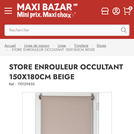
0
Accueil
Linge de maison
Linge
Tringlerie
Stores
STORE ENROULEUR OCCULTANT 150X180CM BEIGE
STORE ENROULEUR OCCULTANT
150X180CM BEIGE
Ref : 170129855