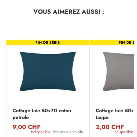
VOUS AIMEREZ
AUSSI :
FIN DE SÉRIE
FIN DE SÉ
Cottage taie 50x70 coton
Cottage taie 50x7
petrole
taupe
9,00 CHF
2,00 CHF
Indisponible
Livraison à domicile
Indisponible
L