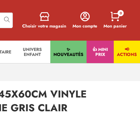
0
Choisir votre magasin
Mon compte
Mon panier
UNIVERS
✨
👍 MINI
📢
ITAIRE
ENFANT
NOUVEAUTÉS
PRIX
ACTIONS
 45X60CM VINYLE
E GRIS CLAIR