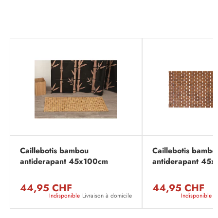
Caillebotis bambou
Caillebotis bambo
antiderapant 45x100cm
antiderapant 45
bambou
marron
44,95 CHF
44,95 CHF
Indisponible
Livraison à domicile
Indisponible
L