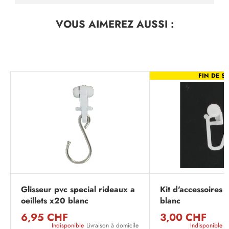
VOUS AIMEREZ
AUSSI :
FIN DE SÉ
Glisseur pvc special rideaux a
Kit d'accessoires p
oeillets x20 blanc
blanc
6,95 CHF
3,00 CHF
Indisponible
Livraison à domicile
Indisponible
L