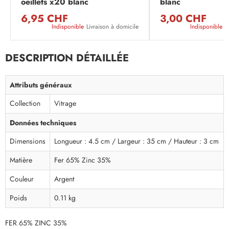
oeillets x20 blanc
blanc
6,95 CHF
3,00 CHF
Indisponible
Livraison à domicile
Indisponible
L
DESCRIPTION DÉTAILLÉE
Attributs généraux
Collection
Vitrage
Données techniques
Dimensions
Longueur : 4.5 cm / Largeur : 35 cm / Hauteur : 3 cm
Matière
Fer 65% Zinc 35%
Couleur
Argent
Poids
0.11 kg
FER 65% ZINC 35%