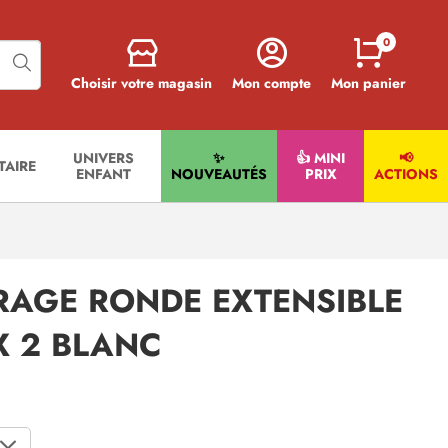
0
Choisir votre magasin
Mon compte
Mon panier
UNIVERS
✨
👍 MINI
📢
ITAIRE
ENFANT
NOUVEAUTÉS
PRIX
ACTIONS
TRAGE RONDE EXTENSIBLE
 X 2 BLANC