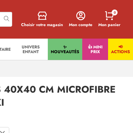
0
Choisir votre magasin
Mon compte
Mon panier
UNIVERS
✨
👍 MINI
📢
ITAIRE
ENFANT
NOUVEAUTÉS
PRIX
ACTIONS
 40X40 CM MICROFIBRE
I