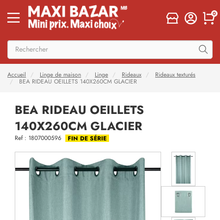
0
Accueil
Linge de maison
Linge
Rideaux
Rideaux texturés
BEA RIDEAU OEILLETS 140X260CM GLACIER
BEA RIDEAU OEILLETS
140X260CM GLACIER
Ref : 1807000596
FIN DE SÉRIE