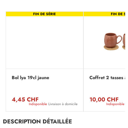
FIN DE SÉRIE
FIN DE SÉ
Bol lya 19cl jaune
Coffret 2 tasses a
4,45 CHF
10,00 CHF
Indisponible
Livraison à domicile
Indisponible
L
DESCRIPTION DÉTAILLÉE