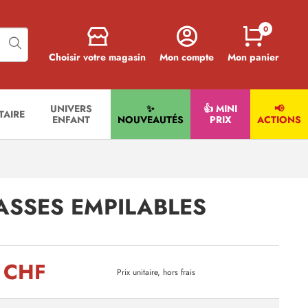
0
Choisir votre magasin
Mon compte
Mon panier
UNIVERS
✨
👍 MINI
📢
ITAIRE
ENFANT
NOUVEAUTÉS
PRIX
ACTIONS
ASSES EMPILABLES
 CHF
Prix unitaire, hors frais