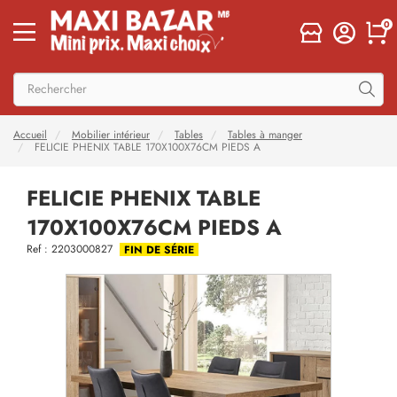
0
Accueil
Mobilier intérieur
Tables
Tables à manger
FELICIE PHENIX TABLE 170X100X76CM PIEDS A
FELICIE PHENIX TABLE
170X100X76CM PIEDS A
Ref : 2203000827
FIN DE SÉRIE