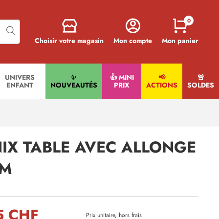
0
Choisir votre magasin
Mon compte
Mon panier
UNIVERS
✨
👍 MINI
📢
🚨​
ENFANT
NOUVEAUTÉS
PRIX
ACTIONS
SOLDES
NIX TABLE AVEC ALLONGE
CM
5 CHF
Prix unitaire, hors frais