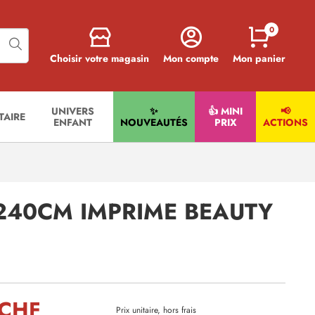
0
Choisir votre magasin
Mon compte
Mon panier
UNIVERS
✨
👍 MINI
📢
ITAIRE
ENFANT
NOUVEAUTÉS
PRIX
ACTIONS
240CM IMPRIME BEAUTY
 CHF
Prix unitaire, hors frais