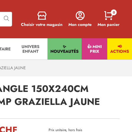
0
Choisir votre magasin
Mon compte
Mon panier
UNIVERS
✨
👍 MINI
📢
ITAIRE
ENFANT
NOUVEAUTÉS
PRIX
ACTIONS
ZIELLA JAUNE
ANGLE 150X240CM
MP GRAZIELLA JAUNE
 CHF
Prix unitaire, hors frais