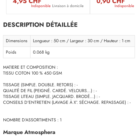
4,95 CHF
0,90 CHF
Indisponible
Livraison à domicile
Indisponible
L
DESCRIPTION DÉTAILLÉE
Dimensions
Longueur : 50 cm / Largeur : 30 cm / Hauteur : 1 cm
Poids
0.068 kg
MATIERE ET COMPOSITION :
TISSU COTON 100 % 450 GSM
TISSAGE (SIMPLE. DOUBLE. RETORS) : -
QUALITÉ DE FIL (PEIGNÉ. CARDÉ. VELOURS…) : -
TISSAGE LITEAU (SIMPLE. JACQUARD. BRODÉ…) : -
CONSEILS D'ENTRETIEN (LAVAGE À X°. SÉCHAGE. REPASSAGE) : -
NOMBRE D'ASSORTIMENTS : 1
Marque Atmosphera