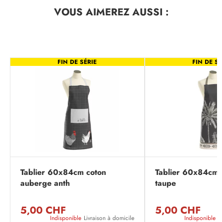
VOUS AIMEREZ
AUSSI :
FIN DE SÉRIE
FIN DE SÉ
Tablier 60x84cm coton
Tablier 60x84cm 
auberge anth
taupe
5,00 CHF
5,00 CHF
Indisponible
Livraison à domicile
Indisponible
L