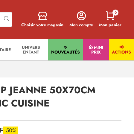
0
Choisir votre magasin
Mon compte
Mon panier
UNIVERS
✨
👍 MINI
📢
ITAIRE
ENFANT
NOUVEAUTÉS
PRIX
ACTIONS
P JEANNE 50X70CM
C CUISINE
F
-50%