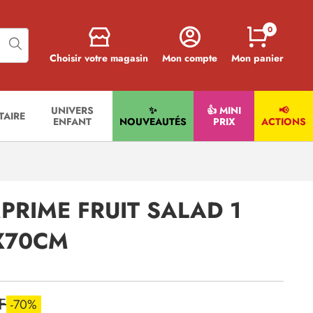
0
Choisir votre magasin
Mon compte
Mon panier
UNIVERS
✨
👍 MINI
📢
ITAIRE
ENFANT
NOUVEAUTÉS
PRIX
ACTIONS
PRIME FRUIT SALAD 1
X70CM
F
-70%